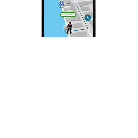
NEUE ABENTEUER AN JEDER STRASSENECKE
Eine neue Dimension der
Realität
Die digitale Dimension hält Einzug in die reale
Welt: Durch den Einsatz neuester