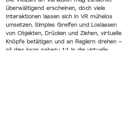
überwältigend erscheinen, doch viele
Interaktionen lassen sich in VR mühelos
umsetzen. Simples Greifen und Loslassen
von Objekten, Drücken und Ziehen, virtuelle
Knöpfe betätigen und an Reglern drehen –
all dies kann nahezu 1:1 in die virtuelle
Realität übertragen werden. Hinzu kommen
einfache Gesten, das Werfen von
Gegenständen und die Nachverfolgung der
Blickrichtung des Nutzers. In der Praxis zeigt
sich, dass sich mit diesen Mitteln in VR-
Trainings nahezu alle realen Interaktionen
abbilden lassen.
Wenn mehrere dieser grundlegenden